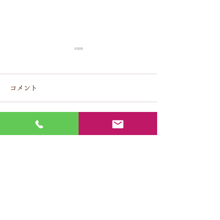
堺市にグループ会社 S株
交通誘導業務2級
式会社 を設立しました。
格
コメント
2022/1/11
2020/1/6
コメントを追加…
Y's
​株式会社
〒584-0069
大阪府富田林市錦織東2丁目12番4号
​TEL
0721-69-5555
FAX
0721-25-4413
グループ会社
Ｓ
株式会社