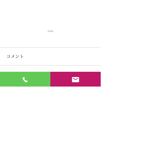
2級土木施工管理技士1名
交通誘導業務2級
合格
格
コメント
2022/3/9
2020/1/6
コメントを追加…
Y's
​株式会社
〒584-0069
大阪府富田林市錦織東2丁目12番4号
​TEL
0721-69-5555
FAX
0721-25-4413
グループ会社
Ｓ
株式会社