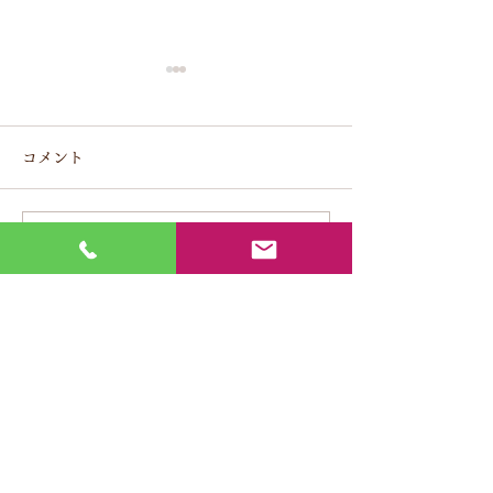
堺市にグループ会社 S株
2級土木施工管理
式会社 を設立しました。
合格
コメント
2022/1/11
2022/3/9
コメントを追加…
Y's
​株式会社
〒584-0069
大阪府富田林市錦織東2丁目12番4号
​TEL
0721-69-5555
FAX
0721-25-4413
グループ会社
Ｓ
株式会社
〒599-8273​