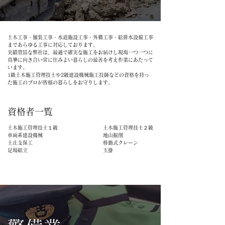
土木工事・舗装工事・水道施設工事・外構工事・給排水設備工事
まであらゆる工事に対応しております。
実績豊富な弊社は、最適で確実な施工をお届けし現場一つ一つに
真摯に向き合い常に住みよい暮らしの最善を考え作業にあたって
います。
​1級土木施工管理技士や2級建設機械施工技師などの資格を持っ
た施工のプロが皆様の暮らしをお守りします。
資格者一覧
土木施工管理技士１級 土木施工管理技士２級
車両系建設機械 地山掘削
土止支保工 移動式クレーン
足場組立​ 玉掛