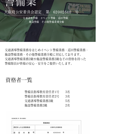
​警備業
​大阪府公安委員会認定 第
62002640
号
交通誘導警備 イベント警備 巡回警備
施設警備 その他警備業務全般
交通誘導警備業務をはじめイベント警備業務・巡回警備業務・
施設警備業務・その他警備業務全般に対応しております。
​交通誘導警備業務2級や施設警備業務2級などの資格を持った
警備隊員が皆様の安心・安全をご提供いたします。
資格者一覧
警備員指導教育責任者1号 3名
警備員指導教育責任者2号 3名
交通誘導警備業務2級 5名
​施設警備業務2級 2名