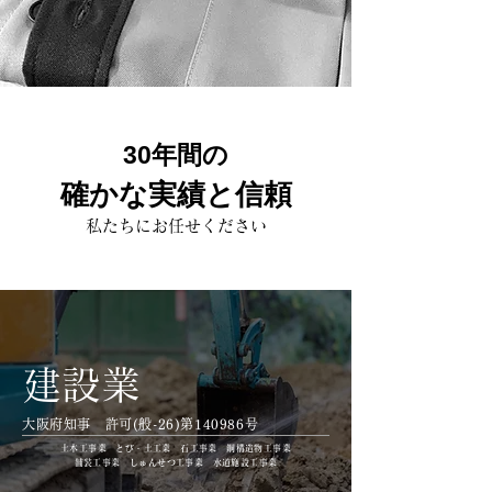
30年間の
​確かな実績と信頼
私たちにお任せください
建設業
大阪府知事 許可(般-26
)第140986号
土木工事業 とび・土工業 石工事業 鋼構造物工事業
舗装工事業 しゅんせつ工事業​ 水道施設工事業